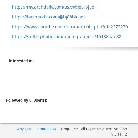
https://my.archdaily.com/us/@bj88-bj88-1
https://hashnode.com/@bj88blcom1
https://www.chordie.com/forum/profile.php?id=2275270
https://skitterphoto.com/photographers/161384/bj88
Interested in:
Followed by
0
User(s):
Why Join?
|
Contact Us
|
Linqto.me - all rights reserved. Version
9.5.11.12