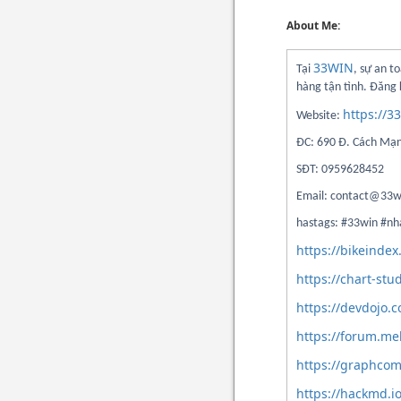
About Me:
33WIN
Tại
, sự an t
hàng tận tình. Đăng 
https://3
Website:
ĐC: 690 Đ. Cách Mạn
SĐT: 0959628452
Email: contact@33wi
hastags: #33win #nh
https://bikeinde
https://chart-stu
https://devdojo.
https://forum.me
https://graphco
https://hackmd.i