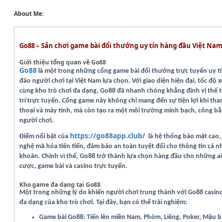
About Me:
Go88 – Sân chơi game bài đổi thưởng uy tín hàng đầu Việt Na
Giới thiệu tổng quan về Go88
Go88
là một trong những cổng game bài đổi thưởng trực tuyến uy t
đảo người chơi tại Việt Nam lựa chọn. Với giao diện hiện đại, tốc độ
cùng kho trò chơi đa dạng, Go88 đã nhanh chóng khẳng định vị thế tr
trí trực tuyến. Cổng game này không chỉ mang đến sự tiện lợi khi tha
thoại và máy tính, mà còn tạo ra một môi trường minh bạch, công b
người chơi.
https://go88app.club/
Điểm nổi bật của
là hệ thống bảo mật cao,
nghệ mã hóa tiên tiến, đảm bảo an toàn tuyệt đối cho thông tin cá nh
khoản. Chính vì thế, Go88 trở thành lựa chọn hàng đầu cho những ai
cược, game bài và casino trực tuyến.
Kho game đa dạng tại Go88
Một trong những lý do khiến người chơi trung thành với Go88 casino
đa dạng của kho trò chơi. Tại đây, bạn có thể trải nghiệm:
Game bài Go88: Tiến lên miền Nam, Phỏm, Liêng, Poker, Mậu b