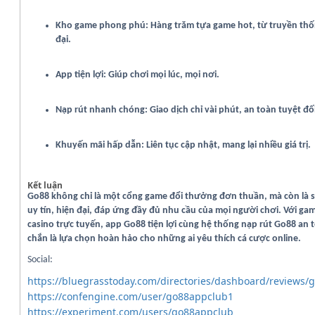
Kho game phong phú: Hàng trăm tựa game hot, từ truyền thố
đại.
App tiện lợi: Giúp chơi mọi lúc, mọi nơi.
Nạp rút nhanh chóng: Giao dịch chỉ vài phút, an toàn tuyệt đố
Khuyến mãi hấp dẫn: Liên tục cập nhật, mang lại nhiều giá trị.
Kết luận
Go88 không chỉ là một cổng game đổi thưởng đơn thuần, mà còn là sân
uy tín, hiện đại, đáp ứng đầy đủ nhu cầu của mọi người chơi. Với ga
casino trực tuyến, app Go88 tiện lợi cùng hệ thống nạp rút Go88 an 
chắn là lựa chọn hoàn hảo cho những ai yêu thích cá cược online.
Social:
https://bluegrasstoday.com/directories/dashboard/reviews/
https://confengine.com/user/go88appclub1
https://experiment.com/users/go88appclub