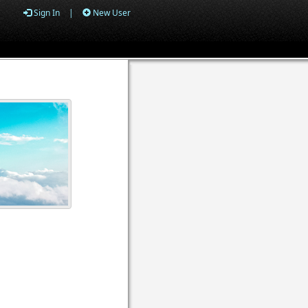
Sign In
|
New User