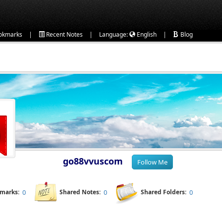
|
|
|
okmarks
Recent Notes
Language:
English
Blog
go88vvuscom
kmarks:
0
Shared Notes:
0
Shared Folders:
0