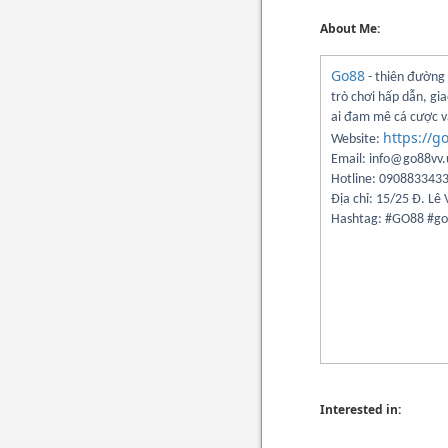
About Me:
Go88
- thiên đường 
trò chơi hấp dẫn, gi
ai đam mê cá cược và
https://g
Website:
Email: info@go88vv
Hotline: 090883343
Địa chỉ: 15/25 Đ. L
Hashtag: #GO88 #g
Interested in: