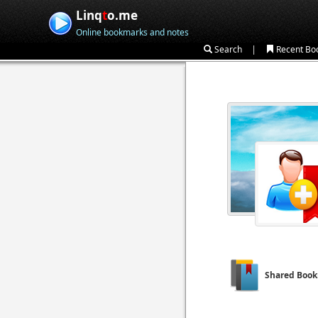
Linq
t
o.me
Online bookmarks and notes
|
Search
Recent Bo
Shared Boo