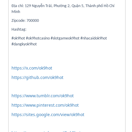
Địa chỉ: 129 Nguyễn Trãi, Phường 2, Quận 5, Thành phố Hồ Chí
Minh
Zipcode: 700000
Hashtag:
#ok9hot #ok9hotcasino #slotgameok9hot #nhacaidok9hot
#dangkyok9hot
https://x.com/ok9hot
https://github.com/ok9hot
https://www.tumblr.com/ok9hot
https://www.pinterest.com/ok9hot
https://sites.google.com/view/ok9hot