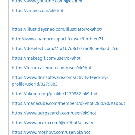
https://www.youtube.com/@ok9hot
https://vimeo.com/ok9hot
https://illust.daysneo.com/illustrator/ok9hot/
http://www.chambresapart.fr/user/tinthieu71
https://doselect.com/@fa1b7d3cb77ad9cbe9aadc2c6
https://makeagif.com/user/ok9hot
https://forum.aceinna.com/user/ok9hot
https://www.dnnsoftware.com/activity-feed/my-
profile/userid/3279883
https://akniga.org/profile/1179382-ok9-hot
https://manacube.com/members/ok9hot.282690/#about
https://www.udrpsearch.com/user/ok9hot
https://www.proko.com/@ok9hot/activity
https://www.moshpyt.com/user/ok9hot