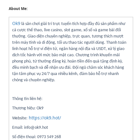
About Me:
Ok9
là sân chơi giải trí trực tuyến tích hợp đầy đủ sản phẩm như
cá cược thể thao, live casino, slot game, xổ số và game bài đổi
thưởng. Giao diện chuyên nghiệp, trực quan, tương thích mượt
trên máy tính và di động, tối ưu thao tác người dùng. Thanh toán
linh hoạt hỗ trợ ví điện tử, ngân hàng nội địa và USDT, xử lý giao
dịch tốc hành với mức bảo mật cao. Chương trình khuyến mãi
phong phú, từ thưởng đăng ký, hoàn tiền đến quà tặng định kỳ,
đều minh bạch và dễ nhận ưu đãi. Đội ngũ chăm sóc khách hàng
tận tâm phục vụ 24/7 qua nhiều kênh, đảm bảo hỗ trợ nhanh
chóng và chuyên nghiệp.
Thông tin liên hệ:
Thương hiệu: Ok9
https://ok9.hot/
Website:
Email: info@ok9.hot
Số điện thoại: 0973 549 268