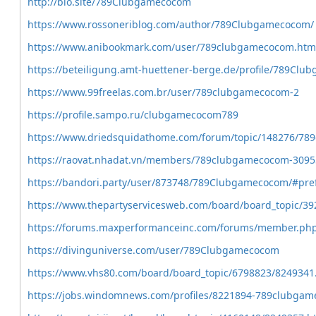
http://bio.site/789Clubgamecocom
https://www.rossoneriblog.com/author/789Clubgamecocom/
https://www.anibookmark.com/user/789clubgamecocom.htm
https://beteiligung.amt-huettener-berge.de/profile/789Cl
https://www.99freelas.com.br/user/789clubgamecocom-2
https://profile.sampo.ru/clubgamecocom789
https://www.driedsquidathome.com/forum/topic/148276/7
https://raovat.nhadat.vn/members/789clubgamecocom-3095
https://bandori.party/user/873748/789Clubgamecocom/#pre
https://www.thepartyservicesweb.com/board/board_topic/3
https://forums.maxperformanceinc.com/forums/member.ph
https://divinguniverse.com/user/789Clubgamecocom
https://www.vhs80.com/board/board_topic/6798823/8249341
https://jobs.windomnews.com/profiles/8221894-789clubgam