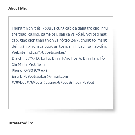
About Me:
Thông tin chi tiết: 789BET cung cấp đa dạng trò chơi như
thể thao, casino, game bài, bắn cá và xổ số. Với bảo mật
cao, giao diện thân thiện và hỗ trợ 24/7, chúng tôi mang
đến trải nghiệm cá cược an toàn, minh bạch và hấp dẫn.
Website: https://789bets.poker/
Địa chỉ: 39/97 Đ. Lô Tư, Bình Hưng Hoà A, Bình Tân, Hồ
Chí Minh, Việt Nam
Phone: 0783 979 673
Email: 789betspoker@gmail.com
#789bet #789bets #casino789bet #nhacai789bet
Interested in: