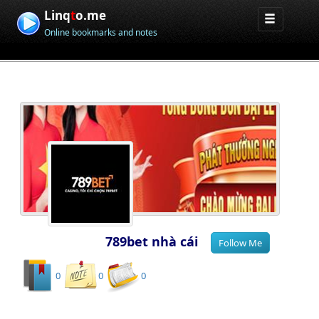
Linq
t
o.me
Online bookmarks and notes
789bet nhà cái
0
0
0