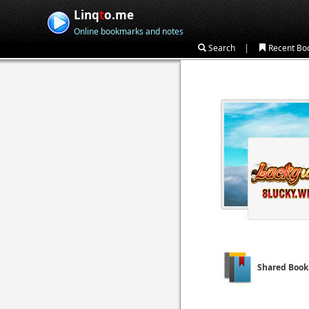
Linq
t
o.me
Online bookmarks and notes
|
Search
Recent Bo
Shared Boo