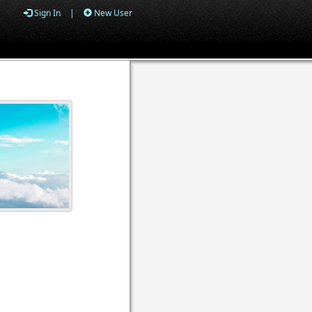
Sign In
|
New User