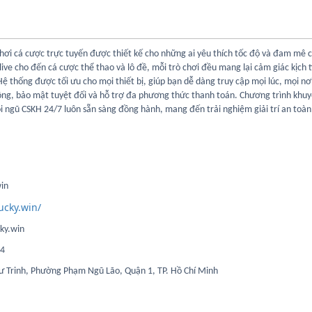
chơi cá cược trực tuyến được thiết kế cho những ai yêu thích tốc độ và đam mê 
 live cho đến cá cược thể thao và lô đề, mỗi trò chơi đều mang lại cảm giác kịch 
 thống được tối ưu cho mọi thiết bị, giúp bạn dễ dàng truy cập mọi lúc, mọi nơi
ộng, bảo mật tuyệt đối và hỗ trợ đa phương thức thanh toán. Chương trình khu
ội ngũ CSKH 24/7 luôn sẵn sàng đồng hành, mang đến trải nghiệm giải trí an toàn
in
ucky.win/
ky.win
64
Cư Trinh, Phường Phạm Ngũ Lão, Quận 1, TP. Hồ Chí Minh