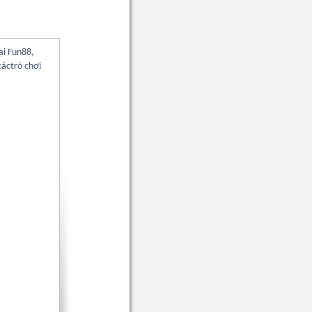
ại Fun88,
cáctrò chơi