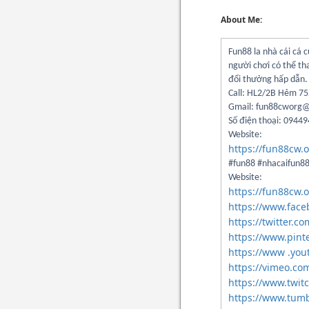
About Me:
Fun88 la nhà cái cá c
người chơi có thể t
đổi thưởng hấp dẫn.
Call: HL2/2B Hẻm 75
Gmail: fun88cworg
Số điện thoại: 0944
Website:
https://fun88cw.o
#fun88 #nhacaifun88
Website:
https://fun88cw.o
https://www.fac
https://twitter.
https://www.pint
https://www .yo
https://vimeo.c
https://www.twit
https://www.tum