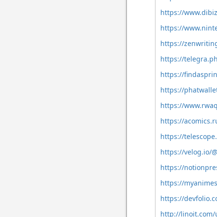
https://www.dib
https://www.nint
https://zenwriti
https://telegra.
https://findaspr
https://phatwall
https://www.rwa
https://acomics.
https://telescop
https://velog.io
https://notionpr
https://myanimes
https://devfoli
http://linoit.co