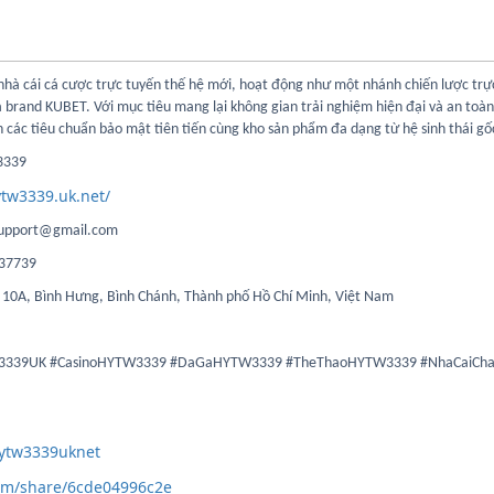
 nhà cái cá cược trực tuyến thế hệ mới, hoạt động như một nhánh chiến lược trự
 brand KUBET. Với mục tiêu mang lại không gian trải nghiệm hiện đại và an toà
n các tiêu chuẩn bảo mật tiên tiến cùng kho sản phẩm đa dạng từ hệ sinh thái gố
3339
ytw3339.uk.net/
support@gmail.com
337739
ố 10A, Bình Hưng, Bình Chánh, Thành phố Hồ Chí Minh, Việt Nam
339UK #CasinoHYTW3339 #DaGaHYTW3339 #TheThaoHYTW3339 #NhaCaiCh
hytw3339uknet
com/share/6cde04996c2e