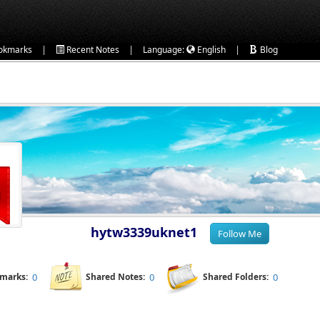
|
|
|
okmarks
Recent Notes
Language:
English
Blog
hytw3339uknet1
kmarks:
0
Shared Notes:
0
Shared Folders:
0