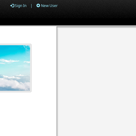
Sign In
|
New User