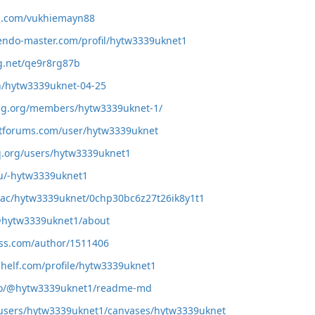
iz.com/vukhiemayn88
endo-master.com/profil/hytw3339uknet1
ng.net/qe9r8rg87b
ph/hytw3339uknet-04-25
ing.org/members/hytw3339uknet-1/
etforums.com/user/hytw3339uknet
q.org/users/hytw3339uknet1
ru/-hytw3339uknet1
e.ac/hytw3339uknet/0chp30bc6z27t26ik8y1t1
/@hytw3339uknet1/about
ess.com/author/1511406
helf.com/profile/hytw3339uknet1
o.co/@hytw3339uknet1/readme-md
m/users/hytw3339uknet1/canvases/hytw3339uknet