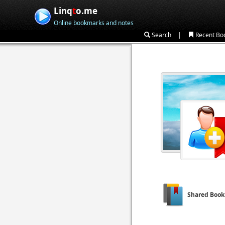
Linq
t
o.me
Online bookmarks and notes
|
Search
Recent Bo
Shared Boo