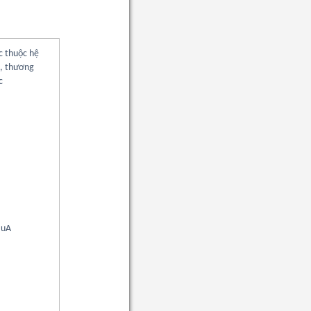
c thuộc hệ
n, thương
c
auA