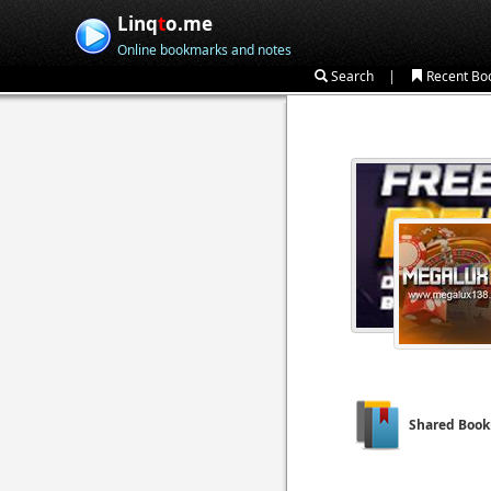
Linq
t
o.me
Online bookmarks and notes
|
Search
Recent Bo
Shared Boo