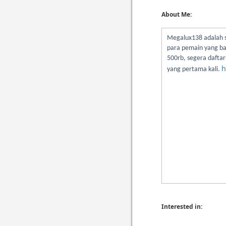
About Me:
Megalux138 adalah se
para pemain yang ba
500rb, segera daftar
h
yang pertama kali.
Interested in: