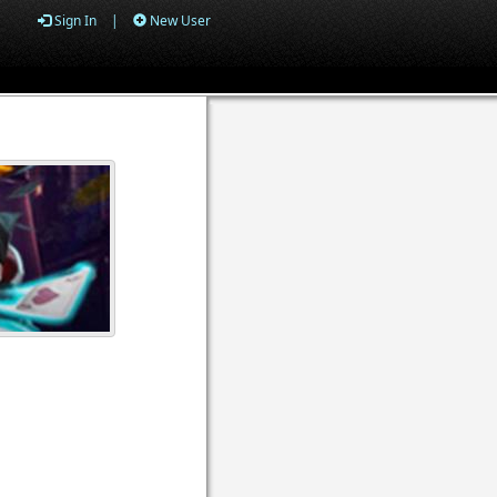
Sign In
|
New User