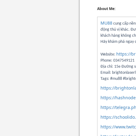
About Me:
MU88
cung cấp nền 
động thú vị khác. Đư
khách hàng không ch
Hãy khám phá ngay để
https://b
Website:
Phone: 0347549121
Địa chỉ: 15e Đường s
Email: brightonlas
Tags: #mu88 #brigh
https://brightonl
https://hashnode
https://telegra.
https://schoolido
https://www.twit