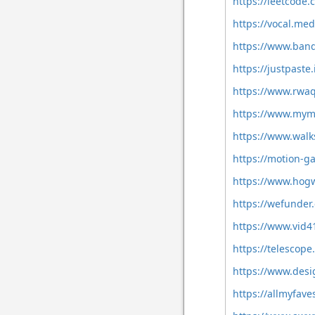
https://leetcode
https://vocal.me
https://www.band
https://justpaste.
https://www.rwa
https://www.mym
https://www.wal
https://motion-ga
https://www.hog
https://wefunder
https://www.vi
https://telescop
https://www.desi
https://allmyfav