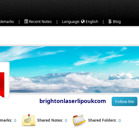
|
|
|
okmarks
Recent Notes
Language:
English
Blog
brightonlaserlipoukcom
kmarks:
0
Shared Notes:
0
Shared Folders:
0