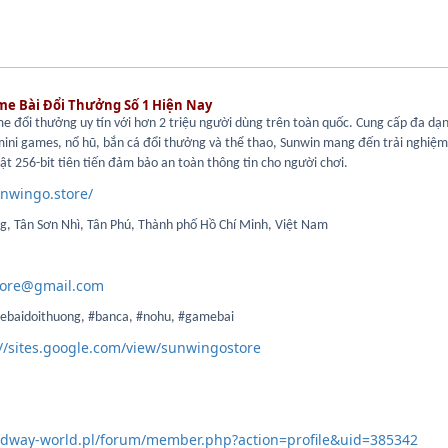
me Bài Đổi Thưởng Số 1 Hiện Nay
e đổi thưởng uy tín với hơn 2 triệu người dùng trên toàn quốc. Cung cấp đa dạn
ini games, nổ hũ, bắn cá đổi thưởng và thể thao, Sunwin mang đến trải nghiệm g
t 256-bit tiên tiến đảm bảo an toàn thông tin cho người chơi.
unwingo.store/
ng, Tân Sơn Nhì, Tân Phú, Thành phố Hồ Chí Minh, Việt Nam
tore@gmail.com
ebaidoithuong, #banca, #nohu, #gamebai
://sites.google.com/view/sunwingostore
edway-world.pl/forum/member.php?action=profile&uid=385342