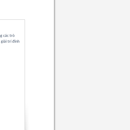
g các trò
iải trí đỉnh