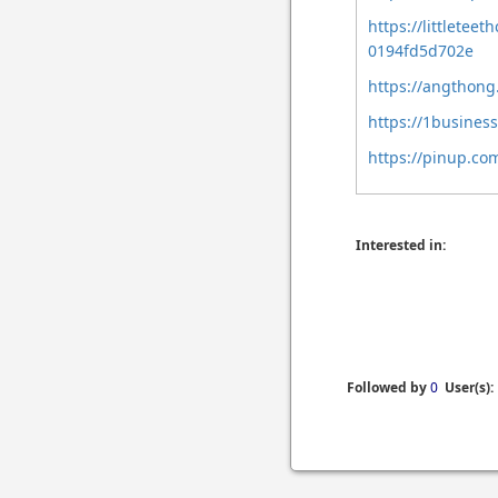
https://littlete
0194fd5d702e
https://angthong
https://1busines
https://pinup.co
Interested in:
Followed by
0
User(s):