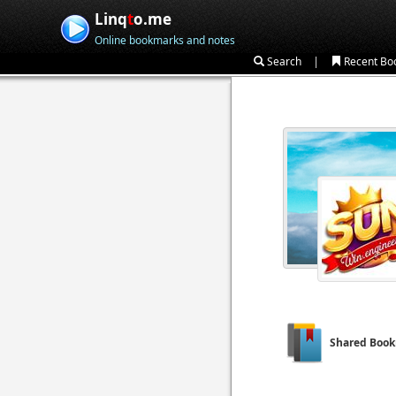
Linq
t
o.me
Online bookmarks and notes
|
Search
Recent Bo
Shared Boo