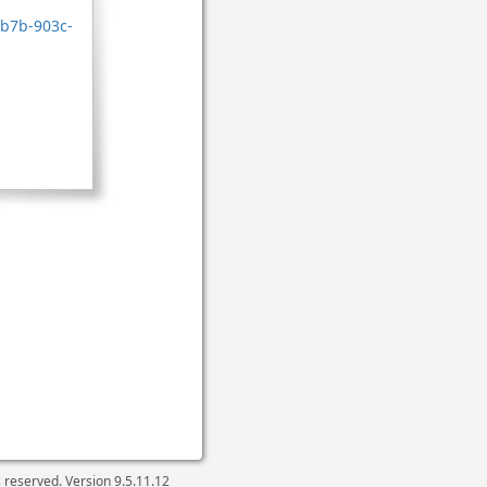
4b7b-903c-
ts reserved. Version
9.5.11.12