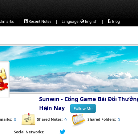
|
|
|
okmarks
Recent Notes
Language:
English
Blog
Sunwin - Cổng Game Bài Đổi Thưởng
Hiện Nay
kmarks:
0
Shared Notes:
0
Shared Folders:
0
Social Networks: