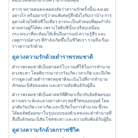
ตอบเบื้องต้นเกี่ยวกับความรักของคุณ
สาวๆ หลายคนคงเคยสงสัยว่าความรักครั้งนี้จะลงเอย
อย่างไร หรืออยากรู้ว่าคนพิเศษรู้สึกยังไงกับเราบ้าง การ
ดูดวงด้วยไพ่ยิปซีใบเดียว อาจจะเป็นคำตอบที่คุณกำลัง
ตามหาอยู่ก็ได้ค่ะ เพราะไพ่ยิปซีนั้นเปรียบเสมือน
กระจกเงาที่สะท้อนให้เห็นถึงอารมณ์ ความรู้สึก และ
เหตุการณ์ต่างๆ ที่กำลังเกิดขึ้นในชีวิตเรา รวมถึงเรื่อง
ราวความรักด้วย
ดูดวงความรักด้วยตำราพรหมชาติ
ตำราพรหมชาติเป็นศาสตร์โบราณที่ใช้ในการทำนาย
ดวงชะตา โดยพิจารณาจากวันเกิด เวลาเกิด และปีเกิด
การดูดวงด้วยตำราพรหมชาติจะเน้นไปที่การทำนาย
ลักษณะนิสัยของคน และความสัมพันธ์กับผู้อื่น
ตำราพรหมชาติเป็นศาสตร์ที่ศึกษาเกี่ยวกับอิทธิพลของ
ดาวเคราะห์และดวงดาวต่างๆ ต่อชีวิตของมนุษย์ โดย
อาศัยวันเกิด เวลาเกิด และปีเกิดในการคำนวณ ซึ่งจะ
ได้ผลลัพธ์ออกมาในรูปแบบของตัวเลขและคำทำนายที่
สื่อถึงลักษณะนิสัย โชคชะตา และความสัมพันธ์กับผู้อื่น
ดูดวงความรักด้วยกราฟชีวิต