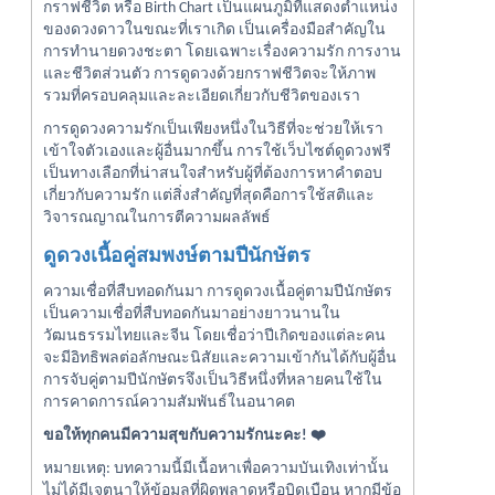
กราฟชีวิต หรือ Birth Chart เป็นแผนภูมิที่แสดงตำแหน่ง
ของดวงดาวในขณะที่เราเกิด เป็นเครื่องมือสำคัญใน
การทำนายดวงชะตา โดยเฉพาะเรื่องความรัก การงาน
และชีวิตส่วนตัว การดูดวงด้วยกราฟชีวิตจะให้ภาพ
รวมที่ครอบคลุมและละเอียดเกี่ยวกับชีวิตของเรา
การดูดวงความรักเป็นเพียงหนึ่งในวิธีที่จะช่วยให้เรา
เข้าใจตัวเองและผู้อื่นมากขึ้น การใช้เว็บไซต์ดูดวงฟรี
เป็นทางเลือกที่น่าสนใจสำหรับผู้ที่ต้องการหาคำตอบ
เกี่ยวกับความรัก แต่สิ่งสำคัญที่สุดคือการใช้สติและ
วิจารณญาณในการตีความผลลัพธ์
ดูดวงเนื้อคู่สมพงษ์ตามปีนักษัตร
ความเชื่อที่สืบทอดกันมา การดูดวงเนื้อคู่ตามปีนักษัตร
เป็นความเชื่อที่สืบทอดกันมาอย่างยาวนานใน
วัฒนธรรมไทยและจีน โดยเชื่อว่าปีเกิดของแต่ละคน
จะมีอิทธิพลต่อลักษณะนิสัยและความเข้ากันได้กับผู้อื่น
การจับคู่ตามปีนักษัตรจึงเป็นวิธีหนึ่งที่หลายคนใช้ใน
การคาดการณ์ความสัมพันธ์ในอนาคต
ขอให้ทุกคนมีความสุขกับความรักนะคะ! ❤️
หมายเหตุ: บทความนี้มีเนื้อหาเพื่อความบันเทิงเท่านั้น
ไม่ได้มีเจตนาให้ข้อมูลที่ผิดพลาดหรือบิดเบือน หากมีข้อ