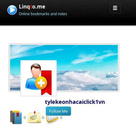
Linq
t
o.me
Online bookmarks and notes
tylekeonhacaiclick1vn
0
0
0