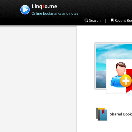
Linq
t
o.me
Online bookmarks and notes
|
Search
Recent Bo
Shared Boo