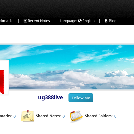
|
|
|
okmarks
Recent Notes
Language:
English
Blog
ug388live
kmarks:
0
Shared Notes:
0
Shared Folders:
0