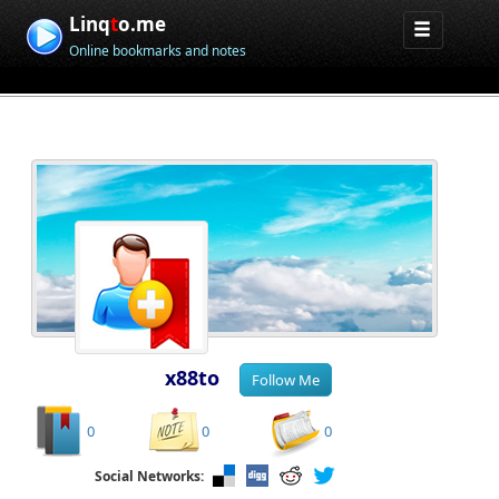
Linq
t
o.me
Online bookmarks and notes
x88to
0
0
0
Social Networks: